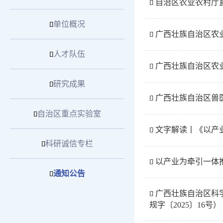
自治区农业农村厅直

单位概况

广西壮族自治区农业

人才队伍

广西壮族自治区农业

研究成果

广西壮族自治区兽医

自治区重点实验室

文字解读丨《以产

科研诚信专栏

以产业为牵引一体推

通知公告

广西壮族自治区科

规字〔2025〕16号）