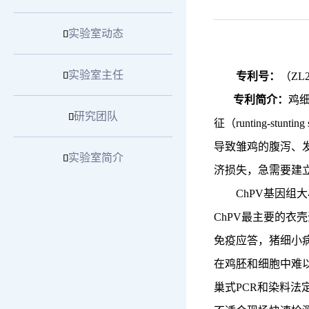
实验室动态

实验室主任

专利号：
（ZL2
专利简介：
鸡细
研究团队

征（runting-stu
导致雏鸡的腹泻、发
实验室简介

济损失，急需要建立
ChPV基因组
ChPV最主要的衣
免疫应答，猪细小病
在鸡胚和细胞中难
巢式PCR和染料法