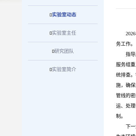
实验室动态

实验室主任

20
务工作。
研究团队

指导
服务组重
实验室简介

统排查。
施，确保
管线的密
运、处理
制。
下一